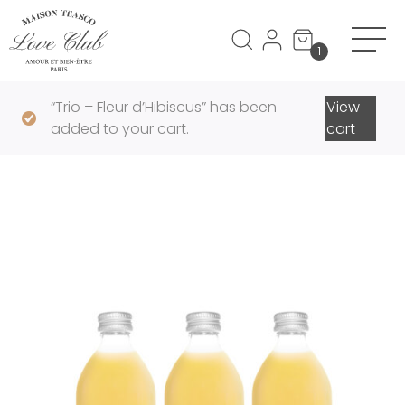
Panneau de gestion des cookies
1
“Trio – Fleur d’Hibiscus” has been
View
added to your cart.
cart